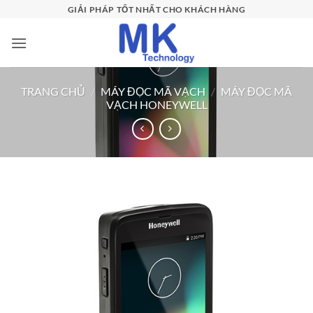
Bỏ
GIẢI PHÁP TỐT NHẤT CHO KHÁCH HÀNG
qua
nội
dung
TRANG CHỦ
/
MÁY ĐỌC MÃ VẠCH
/
MÁY ĐỌC MÃ
VẠCH HONEYWELL