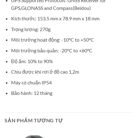
GPS Supported Protocols: GNSS Receiver for
GPS,GLONASS and Compass(Beidou)
Kích thước: 153.5 mm x 78.9 mm x 18 mm
Trọng lượng: 270g
Môi trường hoạt động: -10°C to +50°C
Môi trường bảo quản: -20°C to +60°C
Độ ẩm: 10% to 90%
Chịu được khi rơi ở độ cao 1,2m
Máy có chuẩn IP54
Bảo hành: 12 tháng
SẢN PHẨM TƯƠNG TỰ