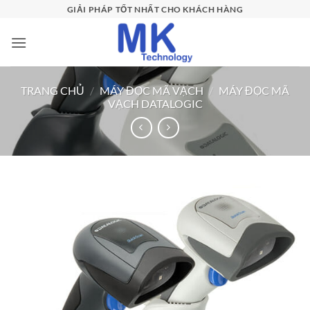
Bỏ
GIẢI PHÁP TỐT NHẤT CHO KHÁCH HÀNG
qua
nội
dung
TRANG CHỦ
/
MÁY ĐỌC MÃ VẠCH
/
MÁY ĐỌC MÃ
VẠCH DATALOGIC