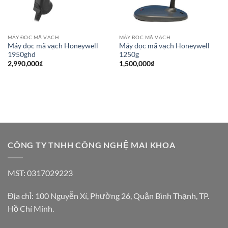
MÁY ĐỌC MÃ VẠCH
MÁY ĐỌC MÃ VẠCH
Máy đọc mã vạch Honeywell
Máy đọc mã vạch Honeywell
1950ghd
1250g
2,990,000
₫
1,500,000
₫
CÔNG TY TNHH CÔNG NGHỆ MAI KHOA
MST: 0317029223
Địa chỉ: 100 Nguyễn Xí, Phường 26, Quận Bình Thạnh, TP.
Hồ Chí Minh.