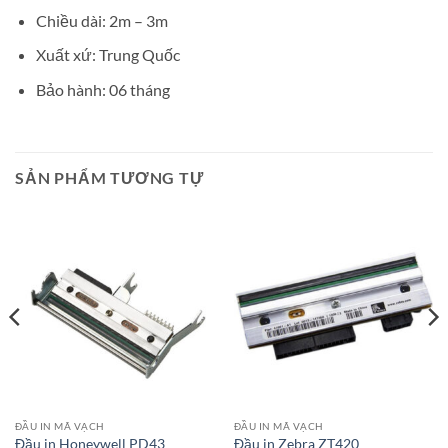
Chiều dài: 2m – 3m
Xuất xứ: Trung Quốc
Bảo hành: 06 tháng
SẢN PHẨM TƯƠNG TỰ
ĐẦU IN MÃ VẠCH
ĐẦU IN MÃ VẠCH
Đầu in Honeywell PD43
Đầu in Zebra ZT420