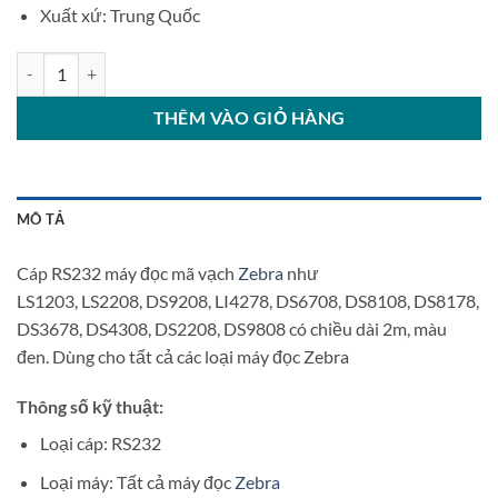
Xuất xứ: Trung Quốc
Cáp RS232 máy đọc mã vạch Zebra số lượng
THÊM VÀO GIỎ HÀNG
MÔ TẢ
Cáp RS232 máy đọc mã vạch
Zebra
như
LS1203, LS2208, DS9208, LI4278, DS6708, DS8108, DS8178,
DS3678, DS4308, DS2208, DS9808 có chiều dài 2m, màu
đen. Dùng cho tất cả các loại máy đọc Zebra
Thông số kỹ thuật:
Loại cáp: RS232
Loại máy: Tất cả máy đọc
Zebra