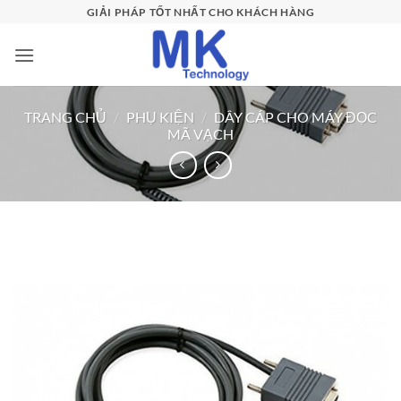
Bỏ
GIẢI PHÁP TỐT NHẤT CHO KHÁCH HÀNG
qua
nội
dung
TRANG CHỦ
/
PHỤ KIỆN
/
DÂY CÁP CHO MÁY ĐỌC
MÃ VẠCH