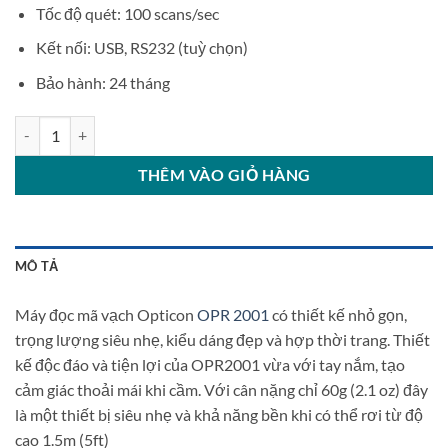
Tốc độ quét: 100 scans/sec
Kết nối: USB, RS232 (tuỳ chọn)
Bảo hành: 24 tháng
Máy đọc mã vạch Opticon OPR 2001 số lượng
THÊM VÀO GIỎ HÀNG
MÔ TẢ
Máy đọc mã vạch Opticon
OPR 2001
có thiết kế nhỏ gọn,
trọng lượng siêu nhẹ, kiểu dáng đẹp và hợp thời trang. Thiết
kế độc đáo và tiện lợi của OPR2001 vừa với tay nắm, tạo
cảm giác thoải mái khi cầm. Với cân nặng chỉ 60g (2.1 oz) đây
là một thiết bị siêu nhẹ và khả năng bền khi có thể rơi từ độ
cao 1.5m (5ft)