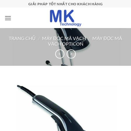
Bỏ
GIẢI PHÁP TỐT NHẤT CHO KHÁCH HÀNG
qua
nội
dung
TRANG CHỦ
/
MÁY ĐỌC MÃ VẠCH
/
MÁY ĐỌC MÃ
VẠCH OPTICON