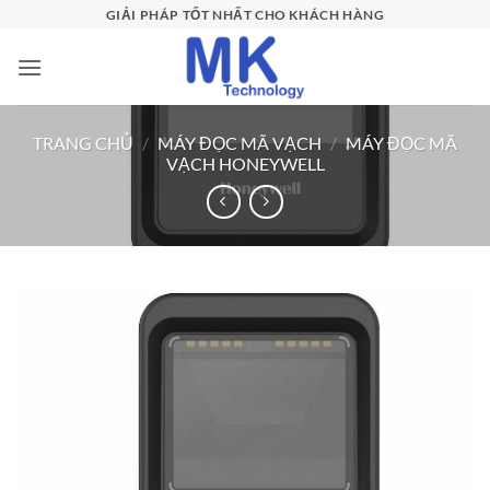
Bỏ
GIẢI PHÁP TỐT NHẤT CHO KHÁCH HÀNG
qua
nội
dung
TRANG CHỦ
/
MÁY ĐỌC MÃ VẠCH
/
MÁY ĐỌC MÃ
VẠCH HONEYWELL