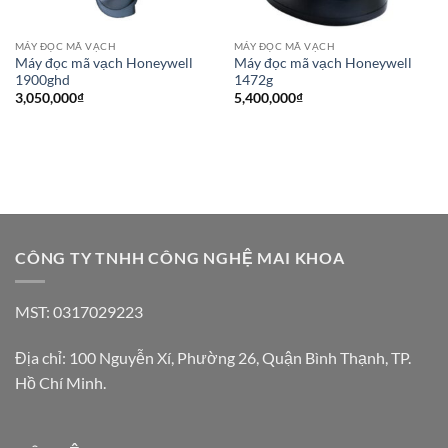
MÁY ĐỌC MÃ VẠCH
MÁY ĐỌC MÃ VẠCH
Máy đọc mã vạch Honeywell
Máy đọc mã vạch Honeywell
1900ghd
1472g
3,050,000
₫
5,400,000
₫
CÔNG TY TNHH CÔNG NGHỆ MAI KHOA
MST: 0317029223
Địa chỉ: 100 Nguyễn Xí, Phường 26, Quận Bình Thạnh, TP.
Hồ Chí Minh.