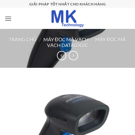
Bỏ
GIẢI PHÁP TỐT NHẤT CHO KHÁCH HÀNG
qua
nội
dung
TRANG CHỦ
/
MÁY ĐỌC MÃ VẠCH
/
MÁY ĐỌC MÃ
VẠCH DATALOGIC