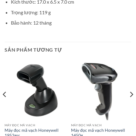
Kích thước: 17.0 x 6.5 x 7.0 cm
Trọng lượng: 119 g
Bảo hành: 12 tháng
SẢN PHẨM TƯƠNG TỰ
MÁY ĐỌC MÃ VẠCH
MÁY ĐỌC MÃ VẠCH
Máy đọc mã vạch Honeywell
Máy đọc mã vạch Honeywell
1952gsr
1450g