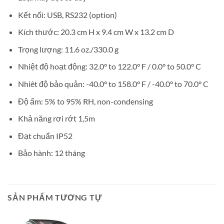
Kết nối: USB, RS232 (option)
Kích thước: 20.3 cm H x 9.4 cm W x 13.2 cm D
Trọng lượng: 11.6 oz./330.0 g
Nhiệt độ hoạt động: 32.0° to 122.0° F / 0.0° to 50.0° C
Nhiêt độ bảo quản: -40.0° to 158.0° F / -40.0° to 70.0° C
Độ ẩm: 5% to 95% RH, non-condensing
Khả năng rơi rớt 1,5m
Đạt chuẩn IP52
Bảo hành: 12 tháng
SẢN PHẨM TƯƠNG TỰ