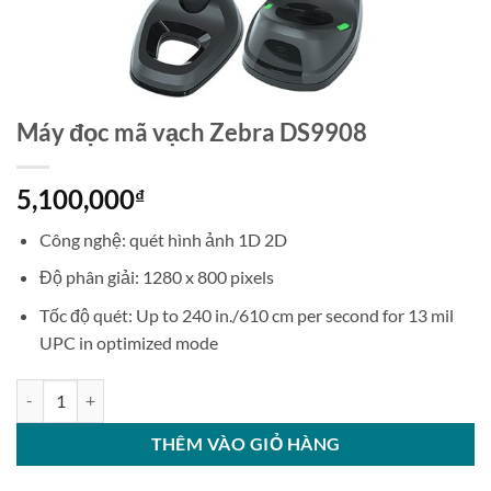
Máy đọc mã vạch Zebra DS9908
5,100,000
₫
Công nghệ: quét hình ảnh 1D 2D
Độ phân giải: 1280 x 800 pixels
Tốc độ quét: Up to 240 in./610 cm per second for 13 mil
UPC in optimized mode
Máy đọc mã vạch Zebra DS9908 số lượng
THÊM VÀO GIỎ HÀNG