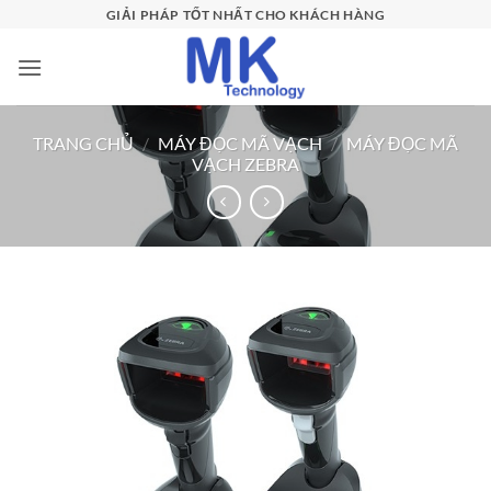
Bỏ
GIẢI PHÁP TỐT NHẤT CHO KHÁCH HÀNG
qua
nội
dung
TRANG CHỦ
/
MÁY ĐỌC MÃ VẠCH
/
MÁY ĐỌC MÃ
VẠCH ZEBRA